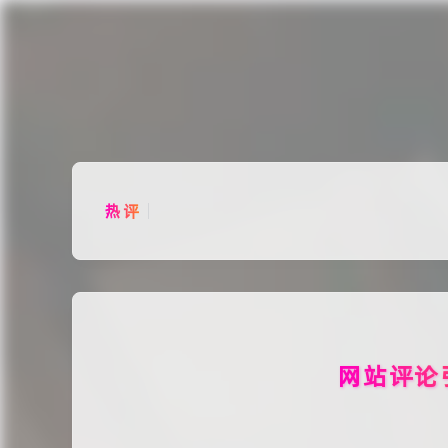
分类
话题
分
热评
网站评论
共 1217 字 ·