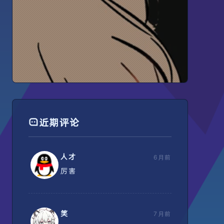
😨
鸟欲高飞先振翅，人求上进先读书。
——李若禅
近期评论
人才
6月前
厉害
笑
7月前