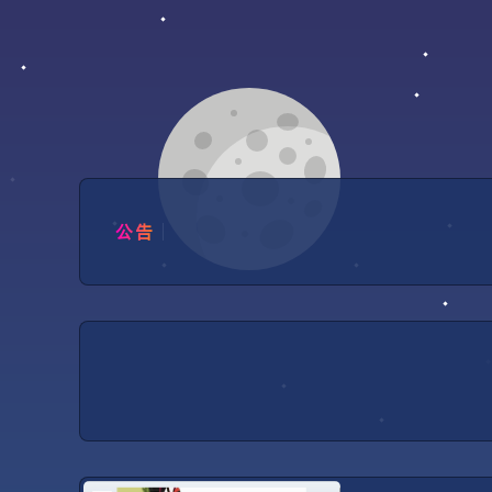
分类
话题
分
1.内容：本Blog只作个人分享，
友链如下： 博客名称：余生 博客地址：http
评论：网站服务器为国内且已接入备
1.内容：本Blog只作个人分享，
公告
友链如下： 博客名称：余生 博客地址：http
评论：网站服务器为国内且已接入备
建站
文章数量：1