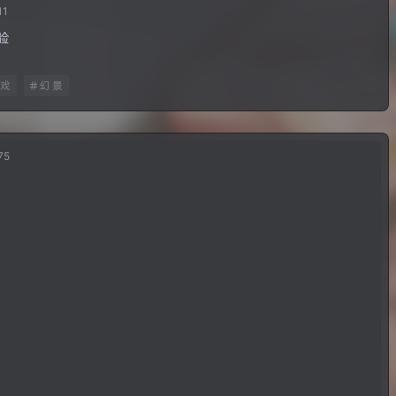
11
验
戏
幻景
75