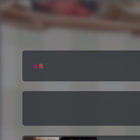
分类
话题
分
1.内容：本Blog只作个人分享，
友链如下： 博客名称：余生 博客地址：http
评论：网站服务器为国内且已接入备
1.内容：本Blog只作个人分享，
公告
友链如下： 博客名称：余生 博客地址：http
评论：网站服务器为国内且已接入备
刺客信条
文章数量：2