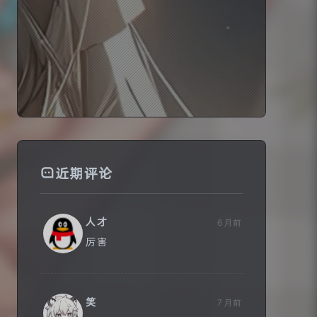
😨
诚实比一切智谋更好，并且它是智谋
的基本条件。——康德
近期评论
人才
6月前
厉害
笑
7月前