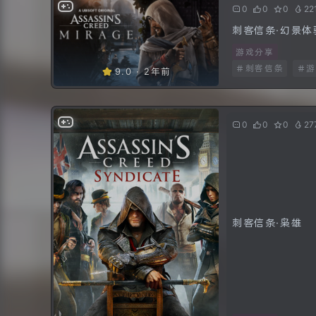
0
0
0
22
刺客信条·幻景体
游戏分享
刺客信条
游
⭐9.0 · 2年前
0
0
0
27
刺客信条·枭雄