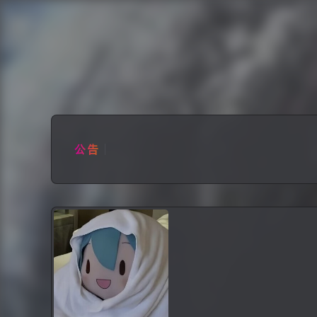
分类
话题
分
1.内容：本Blog只作个人分享，
友链如下： 博客名称：余生 博客地址：http
评论：网站服务器为国内且已接入备
1.内容：本Blog只作个人分享，
公告
友链如下： 博客名称：余生 博客地址：http
评论：网站服务器为国内且已接入备
金银渐变大王
等级：Lv.4
关注：35 ·
粉丝：0
简介：这个世界中的很现