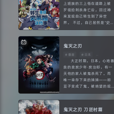
上班族的三上悟在道路上被
歹徒给刺杀身亡后，回过神
来发现自己转生到了异世
界。 不过，自己居然是“史
姆”！ 他在得到利姆鲁这个
字后开始了自己的史莱姆人
生，随着与各个种族相处交
鬼灭之刃
流的...
番剧
日本
全26话
大正时期，日本。心地
良的卖炭少年·炭治郎，有一
天他的家人被鬼杀死了。而
唯一幸存下来的妹妹——祢
豆子变成了鬼。被绝望的现
实打垮的炭治郎，为了寻找
让妹妹变回人类的方法，决
心朝着“鬼杀队”的道路前进
鬼灭之刃 刀匠村篇
人...