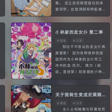
离。 这让坐在隔壁座位的来
堂同学，总觉得到有种距离
感。 有一天，来堂同学捡起
了阿波连同学掉在地上的橡
皮，以此为契机两人之间的
小林家的龙女仆 第二季
距离开...
番剧
日本
全13话
色
那位不可思议的龙女仆再
度登场！ 因为各种奇妙的原
因而作为小林家的女仆而工
作中的龙·托尔。 偶尔（胡
说，是经常）给亲爱的小林
添麻烦，总算是融入了人类
社会，成为了一个完美的
（骗人，也就还行）女仆。
关于我转生变成史莱姆
同样是...
番剧
日本
这档事 第二季
全26话
主人公利姆鲁与仰慕他而