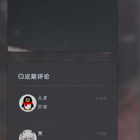
😨
玉不琢不成器，人不学不知义。
近期评论
人才
6月前
厉害
笑
7月前