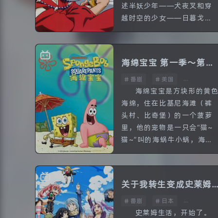
述半妖少年——犬夜叉和穿
越时空的少女——日暮戈
薇，以及法师弥勒、驱魔师
珊瑚、叉尾妖猫云母、小狐
妖七宝一同对抗死敌奈落，
海绵宝宝 第一季～第九
并四处寻找四...
番剧
美国
季 中文配音
全161话
海绵宝宝是方块形的黄
海绵，住在比基尼海滩（裤
头村、比奇堡）的一个菠萝
里，他的宠物是一只会“猫~
猫~”叫的海蜗牛小蜗，海绵
宝宝喜欢捕捉水母，职业是
蟹堡王（The Krusty
Krab）里的头号厨师。...
关于我转生变成史莱姆
番剧
日本
这档事
全28话
史莱姆生活，开始了。