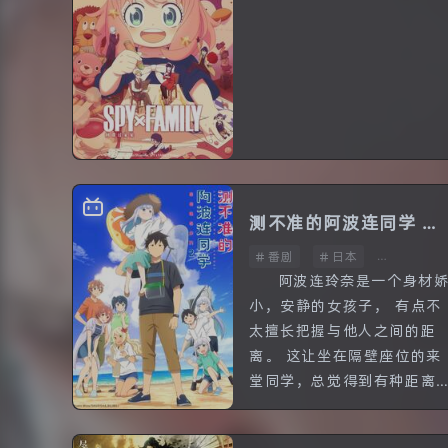
番剧
日本
每个人都有不可告人的
面。 这是一个世界各国均暗
地里进行激烈情报战的时
代。奥斯塔尼亚
（Ostania）与维斯达利斯
（Westalis）的冷战状态已
经持续数十年。 <黄昏>是维
斯达利斯情报局奥斯塔尼...
测不准的阿波连同学 第
番剧
日本
二季
全12话
阿波连玲奈是一个身材
小，安静的女孩子， 有点不
太擅长把握与他人之间的距
离。 这让坐在隔壁座位的来
堂同学，总觉得到有种距离
感。 有一天，来堂同学捡起
了阿波连同学掉在地上的橡