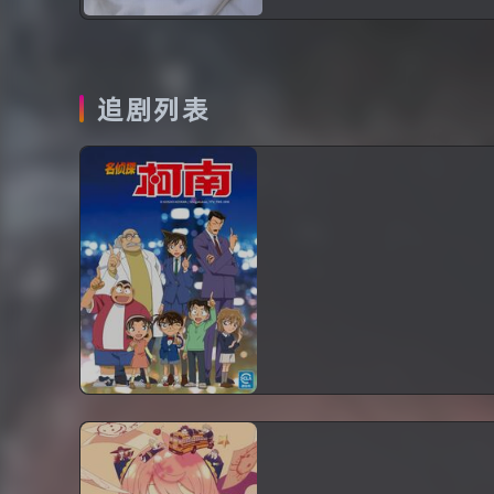
追剧列表
名侦探柯南
番剧
日本
更新至第1269话
主角工藤新一原本是一
颇具名声的高中生侦探，在
目击黑暗组织的地下交易
后，正准备追踪时却被突袭
击昏，并被灌下代号为
“APTX4869”的不明药物。
后来虽然幸免于死，但身体
就此缩小为小学时期的模
间谍过家家 第三季
样。之后他...