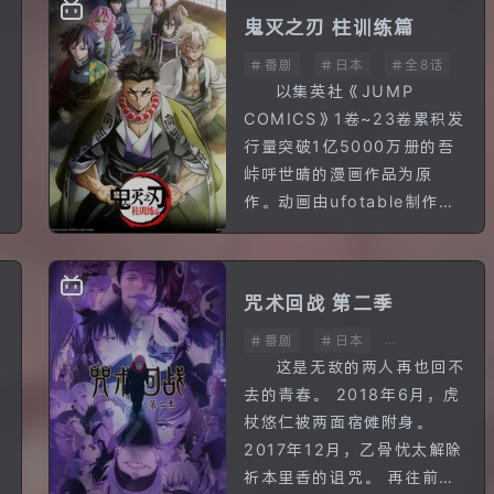
并同时为特恩佩斯特吸引新
鬼灭之刃 柱训练篇
居民...
番剧
日本
全8话
一
以集英社《JUMP
COMICS》1卷~23卷累积发
行量突破1亿5000万册的吾
峠呼世晴的漫画作品为原
作。动画由ufotable制作。
本作的开端是，家人被鬼杀
害的少年灶门炭治郎，为了
让变成鬼的妹妹...
咒术回战 第二季
番剧
日本
全23话
这是无敌的两人再也回不
去的青春。 2018年6月，虎
杖悠仁被两面宿傩附身。
2017年12月，乙骨忧太解除
祈本里香的诅咒。 再往前追