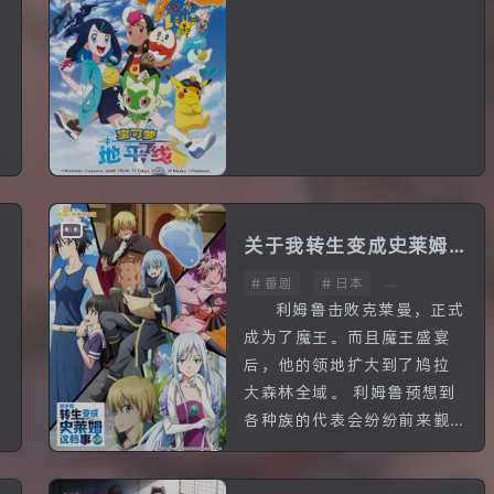
番剧
日本
更新至第45话
在广大的宝可梦世界舞台
一
上，莉可与罗伊的全新冒险
即将开启！ 持有神秘坠饰，
来自帕底亚的少女——莉
可。持有谜之精灵球，来自
关都的少年——罗伊。 等待
他们的邂逅将会是什么？他
们的命运又会如何？ 这是一
关于我转生变成史莱姆
个通过...
番剧
日本
这档事 第三季
全24话
娇
利姆鲁击败克莱曼，正式
成为了魔王。而且魔王盛宴
后，他的领地扩大到了鸠拉
大森林全域。 利姆鲁预想到
各种族的代表会纷纷前来觐
见，便决定借机举办“开国庆
典”，以魔王身份正式亮相，