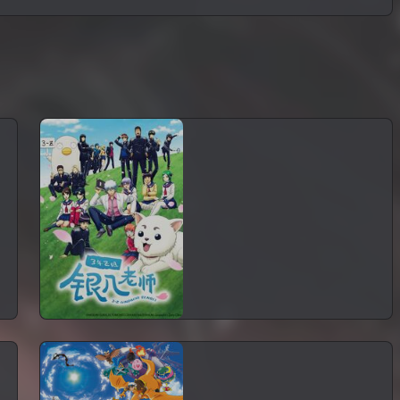
3年Z组银八老师
番剧
日本
全12话
位
这是以超人气漫画《银
魂》番外篇《银魂-3年Z班银
八老师》的衍生小说为原作
的动画 其名为《银魂多元宇
宙动画「3年Z班银八老
师」》！...
宝可梦 地平线（中配）