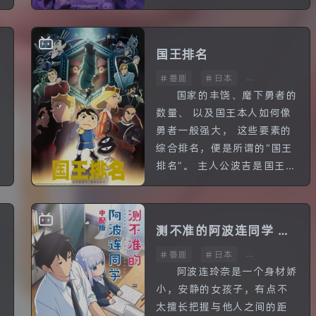
溯到2006年春——五条悟和
夏油杰还在高专时期。 成为
咒术师大显身...
国王排名
番剧
日本
全23话
国家的丰饶、麾下勇者的
于
数量、 以及国王本人如何像
勇者一般强大， 这些要素的
综合排名，便是所谓的“国王
排名”。 主人公波吉是国王排
名第七名的伯斯王治下王国
的第一王子。 但是波吉却生
来又聋又哑，贫弱到挥不...
测不准的阿波连同学 中
番剧
日本
配版
全12话
漫
阿波连玲奈是一个身材娇
小，安静的女孩子，有点不
太擅长把握与他人之间的距