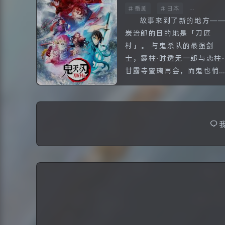
番剧
日本
全13话
故事来到了新的地方—
炭治郎的目的地是「刀匠
村」。 与鬼杀队的最强剑
士，霞柱·时透无一郎与恋柱·
甘露寺蜜璃再会，而鬼也悄
然逼近。 炭治郎一行人新的
战斗即将开始。...