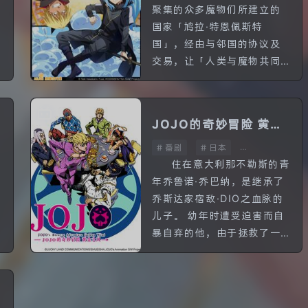
聚集的众多魔物们所建立的
国家「鸠拉·特恩佩斯特
国」，经由与邻国的协议及
莱
交易，让「人类与魔物共同
名
漫步的国家」这一温柔的理
想逐步成形。 利姆鲁作为曾
是人类的史莱姆当然拥有
JOJO的奇妙冒险 黄金
「对人类的...
番剧
日本
之风
全39话
善
住在意大利那不勒斯的青
年乔鲁诺·乔巴纳，是继承了
乔斯达家宿敌·DIO之血脉的
儿子。 幼年时遭受迫害而自
暴自弃的他，由于拯救了一
名黑帮男子，而学到了“相信
他人”。不忘恩义、带着敬意
。
对待自己的黑帮，让他...