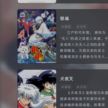
故事的主角是两位少年，目
标在宝可梦对战中成为最强
的小智，和梦想收服所有宝
银魂
可梦的小豪。小...
番剧
日本
全200话
江户时代末期， 被称为
“天人”的谜之异星人来袭。
余生
是地球人与天人之间的战争
瞬即爆发，为数众多的武士
和攘夷派志士都参与与天人
好好生活，保持快乐
的战斗，幕府见识到天人强
大的实力后，最终向天人低
头，放弃武士不管，擅自与
犬夜叉
天人签...
番剧
日本
全167话
《犬夜叉》是根据日本
画家高桥留美子所著同名作
品改编的电视动画，故事讲