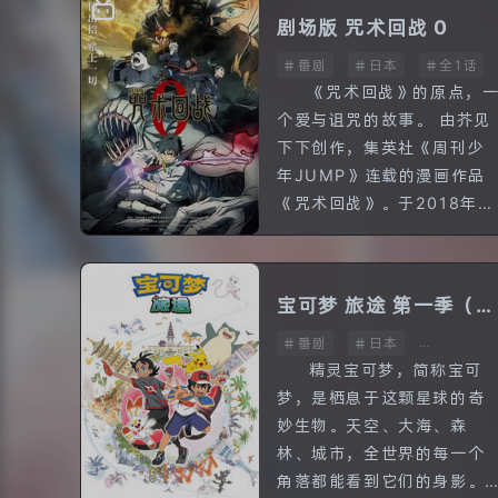
皮， 以此为契机两人之间的
剧场版 咒术回战 0
距...
番剧
日本
全1话
《咒术回战》的原点，
个爱与诅咒的故事。 由芥见
下下创作，集英社《周刊少
年JUMP》连载的漫画作品
《咒术回战》。于2018年3
月开始连载，讲述咒术师以
咒术祓除人们负面感情中诞
生的诅咒的战斗故事，其单
宝可梦 旅途 第一季（中
行...
番剧
日本
配）
全48话
精灵宝可梦，简称宝可
梦，是栖息于这颗星球的奇
妙生物。天空、大海、森
林、城市，全世界的每一个
角落都能看到它们的身影。